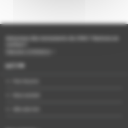
Amoureux des monuments du CMN ? Restons en
contact !
S'abonner à l'infolettre
Pour les pros
Nous soutenir
Aller plus loin