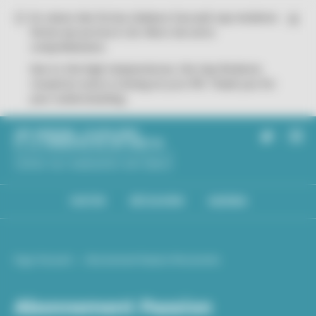
Panneau de gestion des cookies
En raison des fortes chaleurs l'accueil cap moderne
ferme ses portes à 17h. Merci de votre
compréhension.
Due to the high temperatures, the Cap Moderne
reception area is closing at 5:00 PM. Thank you for
your understanding.
|
CAP MODERNE, EILEEN GRAY
ET LE CORBUSIER AU CAP MARTIN
VISITER
DÉCOUVRIR
AGENDA
Page d'accueil
Abonnement Passion Monuments
Abonnement Passion