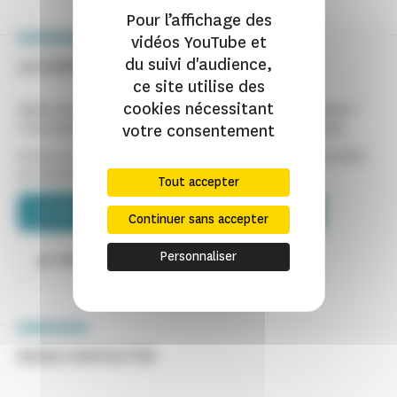
Pour l’affichage des
vidéos YouTube et
du suivi d'audience,
LA CARTE
ce site utilise des
cookies nécessitant
Visiter plus de 80 monuments illimités sur toute la France ?
votre consentement
C'est possible grâce à l'abonnement Passion Monuments.
Partez en voyage à travers tous le pays pour vivre une année
au rythme du patrimoine.
Tout accepter
DÉCOUVREZ LA CARTE ET LES AVANTAGES
Continuer sans accepter
Personnaliser
ABONNEZ-VOUS
NOUS CONTACTER