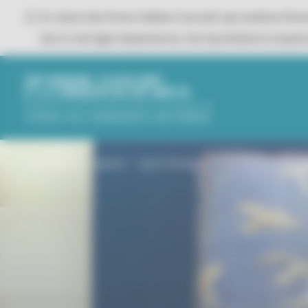
Panneau de gestion des cookies
En raison des fortes chaleurs l'accueil cap moderne ferm
Due to the high temperatures, the Cap Moderne reception
CAP MODERNE, EILEEN GRAY
ET LE CORBUSIER AU CAP MARTIN
Page d'accueil
Agenda
1925 En héritage