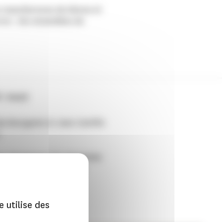
s
manufactures de Sèvres et
mme : des
ensembles de
E-1027
Djo-Bourgeois et Jean-Camille
.
les témoignent du
renouveau
t de son ouverture à la
e utilise des