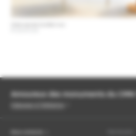
Chaise exposée à la Villa E-1027
© Laurent Lecat
Amoureux des monuments du CMN ? 
S'abonner à l'infolettre
Pour les pros
Nous contacter