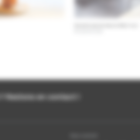
Paravent exposé dans la Villa E-1027
© Laurent Lecat
Restons en contact !
Nous soutenir