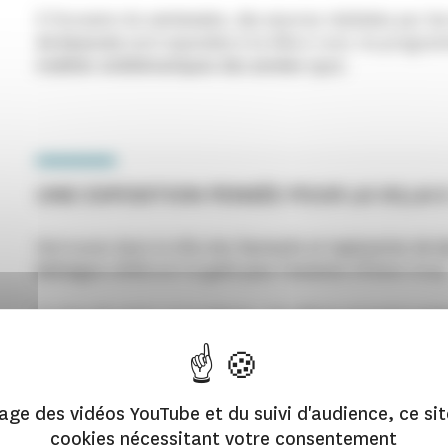
À l'occasion du
centenaire
, des œuvres réalisées par le
de Beauvais
sont exposées à la Villa E-1027. Au progra
mobilier emblématiques des années 1920
.
UNE EXPOSITION PENSÉE POUR LA VILLA 
Retrouvez dans la Villa des
fauteuils et tapisseries de 
Bellaigue
célébrant le
goût pour l'aviation
d'Eileen Gray
En plus de cette concordance, ces pièces exceptionnel
de l'art de la tapisserie de siège dans les années 1920
e
modernité
.
hage des vidéos YouTube et du suivi d'audience, ce sit
cookies nécessitant votre consentement