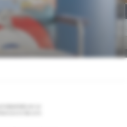
et industriels
est un
itecture et des arts