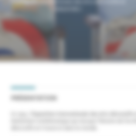
l'Exposition internationale des Arts décoratifs et
industriels !
PRÉSENTATION
En 1925,
l'Exposition internationale des Arts décoratifs 
événement emblématique qui marque l'histoire de l'arch
décoratifs en France et dans le monde.