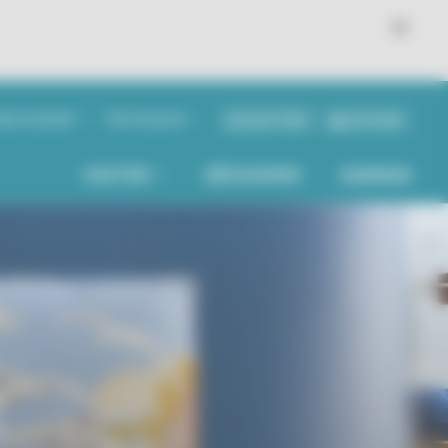
ous soutenir
Pour les pros
BILLETTERIE
BOUTIQUE
VISITER
DÉCOUVRIR
AGENDA
e