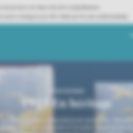
e ses portes à 17h. Merci de votre compréhension.
 area is closing at 5:00 PM. Thank you for your understanding.
N
EXPOSITION PASSÉE
1925 En héritage
La Villa E-1027 et les Manufactures nationales - Sèvres &
Mobilier national s'associent à l'occasion du centenaire d